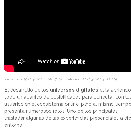
Redacción
29/03/2023 · 08:17
(Actualizado: 29/03/2023 · 12:29)
El desarrollo de los
universos digitales
está abriendo
todo un abanico de posibilidades para conectar con lo
usuarios en el ecosistema online, pero al mismo tiemp
presenta numerosos retos. Uno de los principales,
trasladar algunas de las experiencias presenciales a di
entorno.