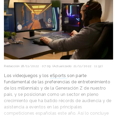
Redacción
18/11/2022 · 07:09
(Actualizado: 21/11/2022 · 11:52)
Los videojuegos y los
eSports
son parte
fundamental de las preferencias de entretenimiento
de los millennials y de la Generación Z de nuestro
país, y se posicionan como un sector en pleno
crecimiento que ha batido récords de audiencia y de
asistencia a eventos en las principales
competiciones españolas este año. Así lo concluye