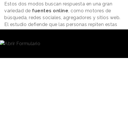
Estos dos modos buscan respuesta en una gran
variedad de
fuentes online
, como motores de
búsqueda, redes sociales, agregadores y sitios web.
El estudio defiende que las personas repiten estas
acciones, de exploración o evaluación tantas veces
como sea necesario para tomar una decisión de
compra.
Sesgos cognitivos que influyen en la compra
Según Google, a medida que las personas exploran y
evalúan, los sesgos cognitivos van dando forma a su
comportamiento de compra e influyendo en la
decisión por un determinado producto.
Si bien el estudio destaca que hay cientos de
sesgos, prioriza los
seis más comunes
, que tienen
que ver con el conocimiento del producto, la
disponibilidad y accesibilidad del mismo, las
opiniones de terceros o las promociones que incluya.