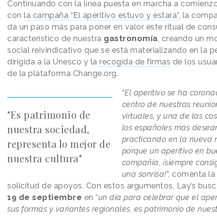
Continuando con la línea puesta en marcha a comienzo
con
la campaña “El aperitivo estuvo y estará”
, la comp
da un paso más para poner en valor este ritual de con
característico de nuestra
gastronomía
, creando un m
social reivindicativo que se está materializando en la pe
dirigida a la Unesco y la
recogida de firmas
de los usuar
de la plataforma Change.org.
“
El aperitivo se ha coron
centro de nuestras reunion
"Es patrimonio de
virtuales, y una de las c
nuestra sociedad,
los españoles más desea
practicando en la nueva 
representa lo mejor de
porque un aperitivo en b
nuestra cultura"
compañía, ¡siempre consi
una sonrisa!
”, comenta l
solicitud de apoyos. Con estos argumentos, Lay’s busca
19 de septiembre
en “
un día para celebrar que el aper
sus formas y variantes regionales, es patrimonio de nues