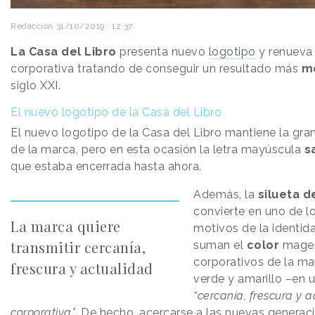
Redacción
31/10/2019 · 12:37
La Casa del Libro
presenta nuevo
logotipo
y renueva
corporativa tratando de conseguir un resultado más
m
siglo XXI.
El nuevo logotipo de la Casa del Libro
El nuevo logotipo de la Casa del Libro mantiene la gra
de la marca, pero en esta ocasión la letra mayúscula
s
que estaba encerrada hasta ahora.
Además, la
silueta de
convierte en uno de lo
La marca quiere
motivos de la identida
transmitir cercanía,
suman el
color
magen
corporativos de la ma
frescura y actualidad
verde y amarillo –en u
“cercanía, frescura y 
corporativa”
. De hecho, acercarse a las nuevas generac