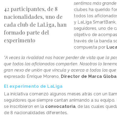
sentimos más grande
42 participantes, de 8
clubes ha querido fo
nacionalidades, uno de
todos los aficionad
y LaLiga SmartBank,
cada club de LaLiga, han
seguidores, uno de c
formado parte del
objetivo de acompas
experimento
través de la banda s
compuesta por
Luca
"A veces la rivalidad nos hacer perder de vista que la pas
que todos los aficionados comparten. Nosotros lo tenemos 
gran nexo de unión que vincula y acerca a todos los qu
expresado Enrique Moreno,
Director de Marca Global
El experimento de LaLiga
La iniciativa comenzó algunos meses atrás con un lla
seguidores que siempre cantan animando a su equipo.
se inscribieron en la
convocatoria
, de las cuales que
de 8 nacionalidades diferentes.