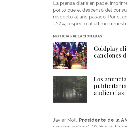
La prensa diaria en papel imprime
por lo que el descenso del cons
respecto al año pasado. Por el co
12,2%, respecto al último trimest
NOTICIAS RELACIONADAS
Coldplay eli
canciones d
Los anuncia
publicitaria
audiencias
Javier Moll,
Presidente de la AM
esperanzadoras"
.
“Si bien se ha r