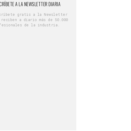
CRÍBETE A LA NEWSLETTER DIARIA
críbete gratis a la Newsletter
 reciben a diario más de 50.000
fesionales de la industria.