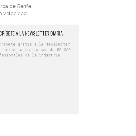
arca de Renfe
ta velocidad
CRÍBETE A LA NEWSLETTER DIARIA
críbete gratis a la Newsletter
 reciben a diario más de 50.000
fesionales de la industria.