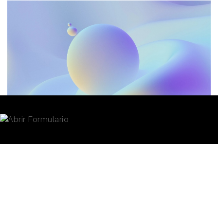
Redacción
21/02/2023 · 12:25
Según los datos del
Estudio
InfoAdex
de la
Inversión Publicitaria en España 2023
, la inversión
publicitaria en
medios controlados
durante el año
pasado se situó en los 5.696.5 millones de euros, lo
que supone un crecimiento del 4,3% respecto al
ejercicio anterior. Se trata de unas cifras que reflejan
una evolución positiva y una tendencia a la