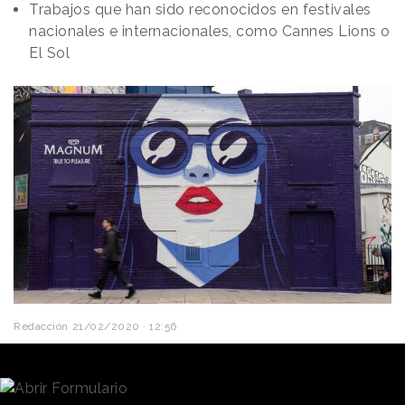
Trabajos que han sido reconocidos en festivales
nacionales e internacionales, como Cannes Lions o
El Sol
Redacción
21/02/2020 · 12:56
Chacho Puebla ha formado parte de la red
MullenLowe durante casi una década, etapa que
ahora termina dado que el creativo ha decidido