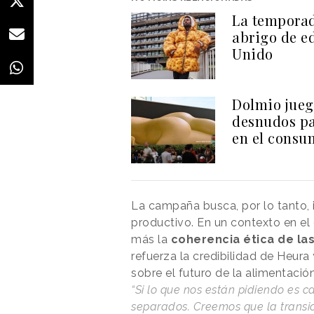
La temporad
abrigo de e
Unido
Dolmio jueg
desnudos par
en el consu
La campaña busca, por lo tanto, 
productivo. En un contexto en el
más la
coherencia ética de la
refuerza la credibilidad de Heura
sobre el futuro de la alimentación
“Si lo que nos están pidiendo es c
separados. Creemos que la transic