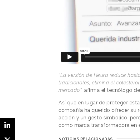
“La versión de Heura reduce hasta
tradicionales, elimina el colestero
mercado”
, afirma el tecnólogo d
Así que en lugar de proteger est
compañía ha querido ofrecer su 
acción y un gesto simbólico, per
como marca transformadora en el
NOTICIAS RELACIONADAS