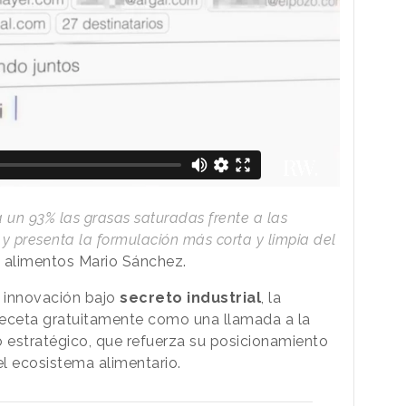
 un 93% las grasas saturadas frente a las
l y presenta la formulación más corta y limpia del
e alimentos Mario Sánchez.
a innovación bajo
secreto industrial
, la
receta gratuitamente como una llamada a la
o estratégico, que refuerza su posicionamiento
 ecosistema alimentario.