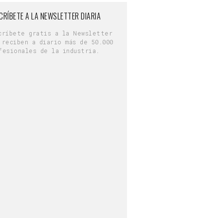
CRÍBETE A LA NEWSLETTER DIARIA
críbete gratis a la Newsletter
 reciben a diario más de 50.000
fesionales de la industria.