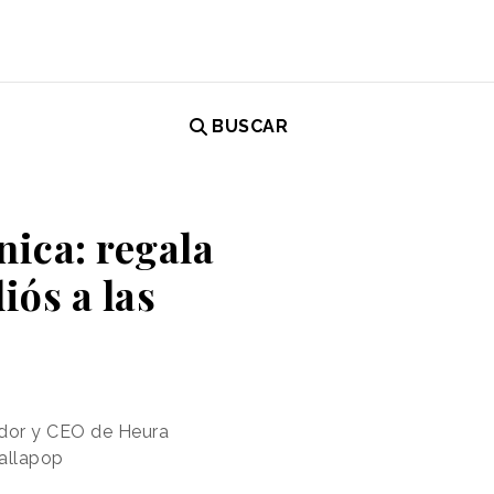
BUSCAR
nica: regala
iós a las
dador y CEO de Heura
allapop