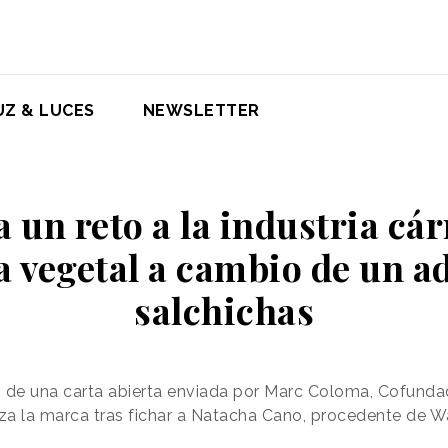
UZ & LUCES
NEWSLETTER
 un reto a la industria cár
a vegetal a cambio de un ad
salchichas
avés de una carta abierta enviada por Marc Coloma, Cofun
za la marca tras fichar a Natacha Cano, procedente de W