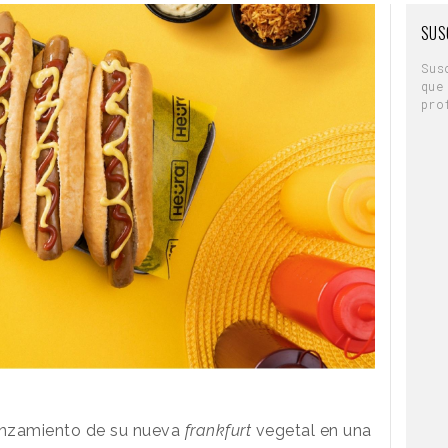
SUS
Sus
que
pro
lanzamiento de su nueva
frankfurt
vegetal en una