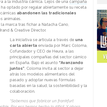
a a la industria cárnica. Lejos de una
campaña
a ha optado por regalar abiertamente su receta
 cárnicas
abandonen las tradicionales
s animales.
la marca tras fichar a Natacha Cano,
and & Creative Director.
La iniciativa se articula a través de
una
carta abierta
enviada por Marc Coloma,
Cofundador y CEO de Heura, a las
V
principales compañías del sector cárnico
en España. Bajo el asunto
“Avanzando
juntos”
, Coloma invita al sector a dejar
atrás los modelos alimentarios del
pasado y adoptar nuevas fórmulas
basadas en la salud, la sostenibilidad y la
colaboración.
“Sabemos que fabricar un frankfurt
ble. Por eso hemos hecho lo difícil. Y ahora