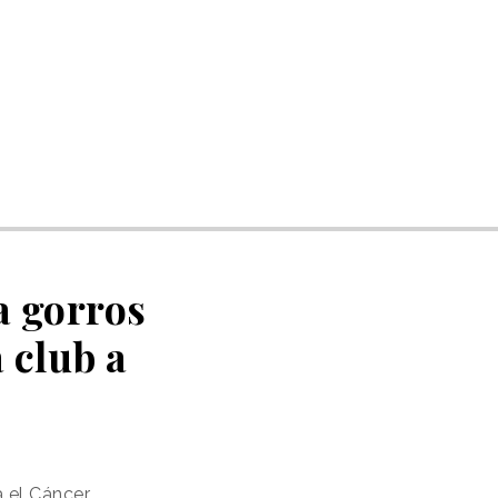
a gorros
 club a
a el Cáncer