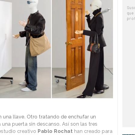
Sus
que
pro
 una llave. Otro tratando de enchufar un
 una puerta sin descanso. Así son las tres
estudio creativo
Pablo Rochat
han creado para