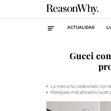
ACTUALIDAD
L
Gucci co
pr
La marca ha colaborado con el 
Maniquíes mecanizados lucen p