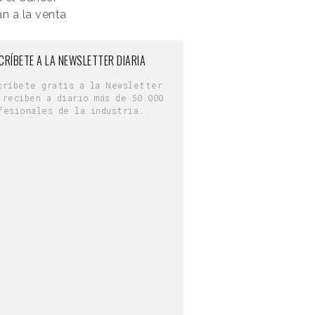
án a la venta
CRÍBETE A LA NEWSLETTER DIARIA
críbete gratis a la Newsletter
 reciben a diario más de 50.000
fesionales de la industria.