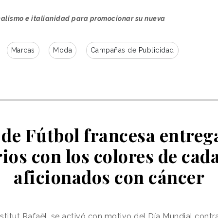
alismo e italianidad para promocionar su nueva
era
#GucciLaFamiglia
♬ original
Marcas
Moda
Campañas de Publicidad
ound - Gucci
 ha colaborado con el Director Creativo Pablo
ual propuesta artística, ha creado una serie de
smo
para destacar los artículos de la colección.
 de Fútbol francesa entreg
a maniquíes articulados mediante mecanismos
titivas, como rayar la puerta de un coche,
rios con los colores de cada
os o tratar de conectar un cargador a un
aficionados con cáncer
Institut Rafaël, se activó con motivo del Día Mundial contr