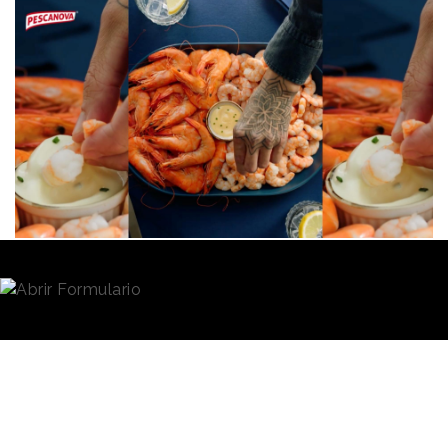
Redacción
04/11/2025 · 11:35
Pescanova
ha estrenado su nuevo anuncio de
Navidad de nuevo con
el langostino como gran
protagonista
, consolidando así su posición en una
de las categorías estrella para estas fechas. Bajo el
lema
“¿Y tú, cuál eliges?”
, la acción pone en valor la
variedad y versatilidad de su gama: desde el
langostino
vannamei
entero hasta su versión pelada,