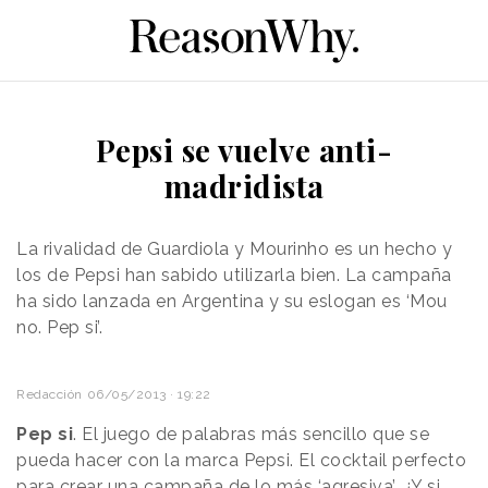
Pepsi se vuelve anti-
madridista
La
rivalidad de Guardiola y Mourinho es un hecho y
los de Pepsi han sabido utilizarla bien. La campaña
ha sido lanzada en Argentina y su eslogan es ‘Mou
no. Pep si’.
Redacción
06/05/2013 · 19:22
Pep si
. El juego de palabras más sencillo que se
pueda hacer con la marca Pepsi. El cocktail perfecto
para crear una campaña de lo más ‘agresiva’.
¿Y si