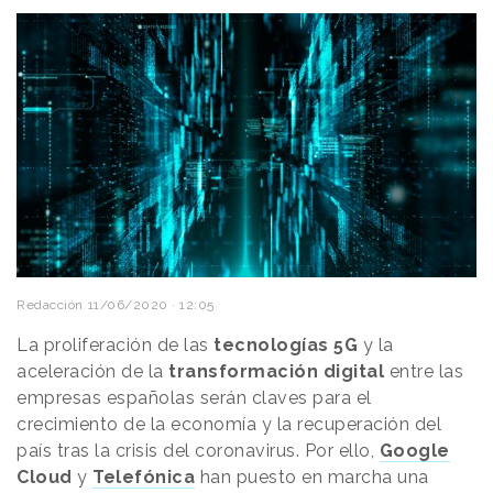
Redacción
11/06/2020 · 12:05
La proliferación de las
tecnologías 5G
y la
aceleración de la
transformación digital
entre las
empresas españolas serán claves para el
crecimiento de la economía y la recuperación del
país tras la crisis del coronavirus. Por ello,
Google
Cloud
y
Telefónica
han puesto en marcha una