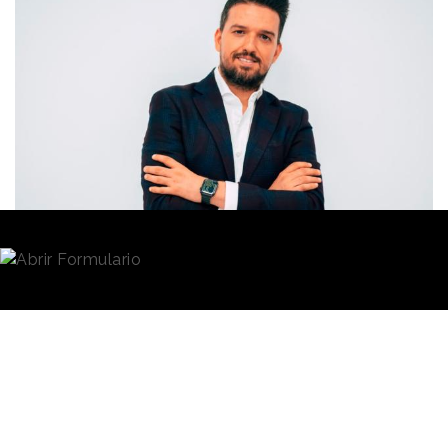
Redacción
11/06/2020 · 11:58
Room Mate Group
ha anunciado el nombramiento
de
Yeyo Ballesteros
como nuevo Director de
Comunicación para todas las marcas del grupo.
En su nuevo rol, Ballesteros reportará directamente a
Presidencia y al Comité de Dirección y será el
encargado de liderar la estrategia de comunicación
de Room Mate Hotels, Be Mate Apartments y X-