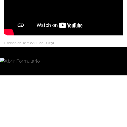
Redacción
12/12/2022 · 10:51
A cada comensal le corresponde una porción
imaginaria de
arroz
y nadie puede invadirla: cuando
se rasca el socarrat, hay que sujetar la paella; en la
paella no se exprime limón…
Como recuerda la nueva campaña de arroz
La
Fallera
, obra de la agencia
La Mujer del
Presidente
, estas son normas que han de tenerse
muy en cuenta a la hora de comer directamente de
la paella y que
los niños han de aprender
una vez
que se les concede este privilegio. (Ha de recordarse
que con la palabra “paella” se designa tanto el plato