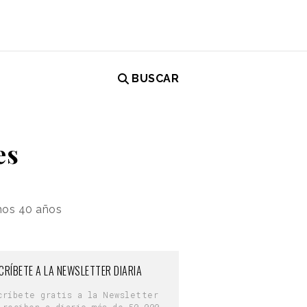
BUSCAR
es
imos 40 años
CRÍBETE A LA NEWSLETTER DIARIA
críbete gratis a la Newsletter
 reciben a diario más de 50.000