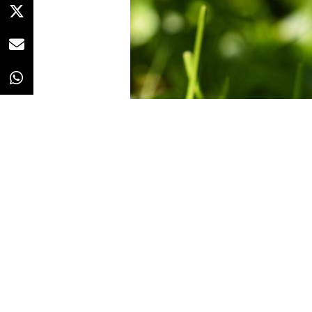
Redacción
28/04/2021 · 13:57
“Sostenible”. “Ecológico”. “Neutr
que acompañan, desde hace años
que contemplamos en televisión
las calles de nuestras ciudades. 
también a los propios
procesos 
Ante un consumidor cada vez má
al impacto de su consumo en la s