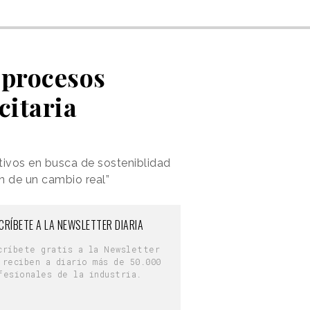
 procesos
citaria
tivos en busca de sosteniblidad
 de un cambio real”
CRÍBETE A LA NEWSLETTER DIARIA
críbete gratis a la Newsletter
 reciben a diario más de 50.000
fesionales de la industria.