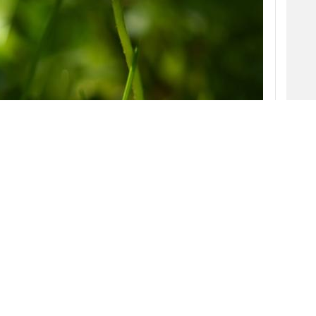
o en huella de carbono”. Son algunos adjetivos
, muchas de las comunicaciones comerciales
, que escuchamos en la radio o que vemos en
Pero, ¿son calificativos que puedan aplicarse
de la
industria publicitaria
?
s informado, exigente y concienciado respecto
ociedad y el planeta, marcas y anunciantes