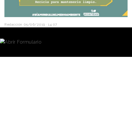
Redacción
05/06/2019 · 14:07
Hoy se celebra el
Día Mundial del Medio
Ambiente
y para
recordar la importancia de su
preservación
,
TBWA España
ha desarrollado una
acción especial para la organización sin ánimo de
lucro
Ecoembes
.
Partiendo de la reflexión de
que la
naturaleza
no es la
La acción
única que sufre las
presenta 150
consecuencias de la
contaminación
y el
emojis que
cambio
climático
, esta
recogen las
campaña busca demostrar
problemáticas
que si no hacemos nada para
impedir estos hechos, todo