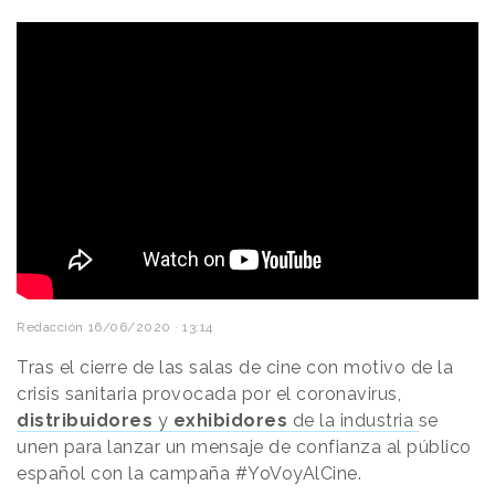
Redacción
16/06/2020 · 13:14
Tras el cierre de las salas de cine con motivo de la
crisis sanitaria provocada por el coronavirus,
distribuidores
y
exhibidores
de la industria
se
unen para lanzar un mensaje de confianza al público
español con la campaña #YoVoyAlCine.