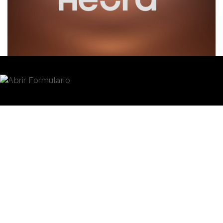
Redacción
06/11/2024 · 15:12
La empresa de carne vegetal
Heura
ha puesto su
producto a disposición de todas aquellas
iniciativas
y proyectos de
alimentación
y preparación y
reparto de comida
que han surgido en torno al
impacto de la dan en Valencia. El objetivo es hacer
llegar proteína vegetal a todo aquel que lo necesite.
El equipo de la compañía está trabajando para
abastecer a todo tipo de consumidores, ya sean
vegetarianos, veganos, alérgicos al huevo o celíacos
con
productos de análogos cárnicos
, es decir,