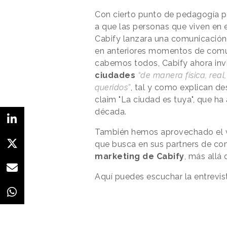
Con cierto punto de pedagogía pa
a que las personas que viven en e
Cabify lanzara una comunicación
en anteriores momentos de comun
cabemos todos, Cabify ahora invi
ciudades
“de manera física, real
queridos”
, tal y como explican d
claim "La ciudad es tuya", que 
década.
También hemos aprovechado el via
que busca en sus partners de co
marketing de Cabify
, más allá
Aquí puedes escuchar la entrevi