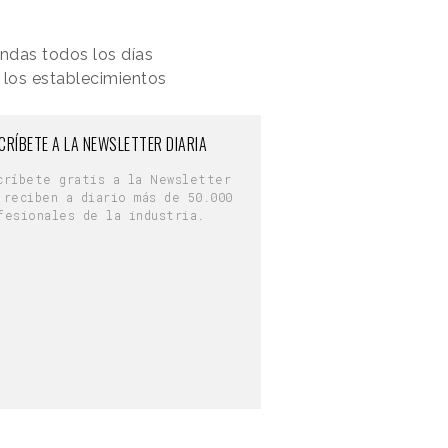
endas todos los días
 los establecimientos
CRÍBETE A LA NEWSLETTER DIARIA
críbete gratis a la Newsletter
 reciben a diario más de 50.000
fesionales de la industria.