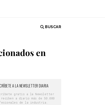
BUSCAR
cionados en
CRÍBETE A LA NEWSLETTER DIARIA
críbete gratis a la Newsletter
 reciben a diario más de 50.000
fesionales de la industria.