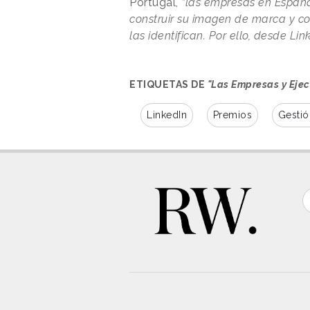
Portugal,
“las empresas en España
construir su imagen de marca y co
las identifican. Por ello, desde Li
ETIQUETAS DE
"Las Empresas y Ejec
LinkedIn
Premios
Gestió