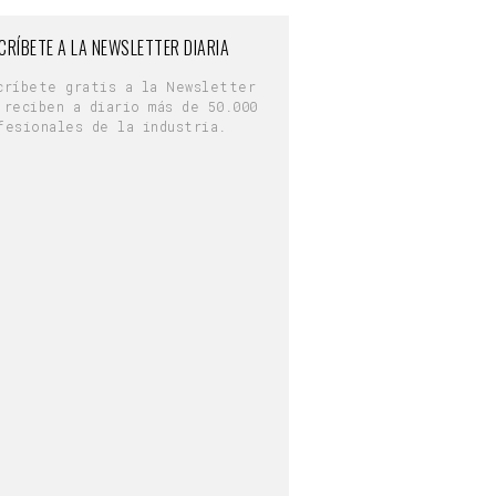
CRÍBETE A LA NEWSLETTER DIARIA
críbete gratis a la Newsletter
 reciben a diario más de 50.000
fesionales de la industria.