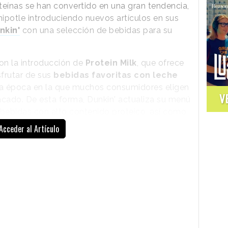
teínas se han convertido en una gran tendencia,
potle introduciendo nuevos artículos en sus
nkin'
con una selección de bebidas para su
on la introducción de
Protein Milk
, que ofrece
sfrutar de sus
bebidas favoritas con leche
 época en la que muchos consumidores eligen
V
acado. De esta forma, Dunkin' actualiza su menú
bebidas con alto contenido proteico, así como
os próximos meses, y ofertas y descuentos.
Acceder al Artículo
Tal y como explica la compañía en un
comunicado, la leche proteica de Dunkin'
ofrece un sabor cremoso, sin regusto, a
cafés, lattes, matchas y batidos. Según
detalla, la opción de este ingrediente
incluye 15 gramos de leche con proteína a
cada bebida de tamaño mediano. La