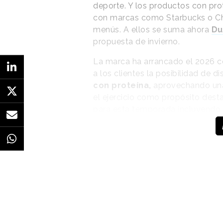
deporte. Y los productos con pro
con marcas como Starbucks o Chi
menús. A ellos se suma ahora
Du
propuesta de invierno.
La marca ha arrancado el 2026 c
a los clientes la posibilidad de di
con proteína,
aprovechando una
el ejercicio como propósito dest
para esta temporada incluyendo 
otros snacks y productos para l
Dunkin' arranca el
año lanzando cinco
nuevas bebidas con