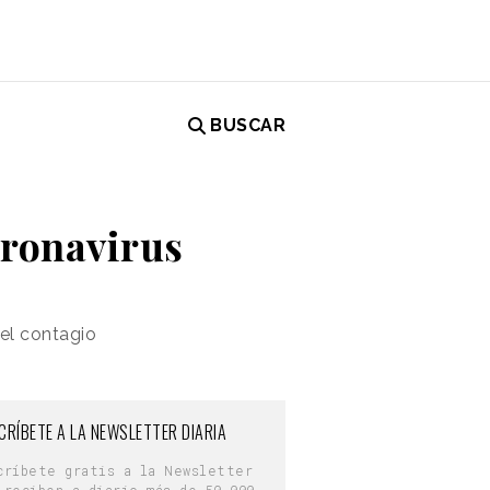
BUSCAR
oronavirus
el contagio
CRÍBETE A LA NEWSLETTER DIARIA
críbete gratis a la Newsletter
 reciben a diario más de 50.000