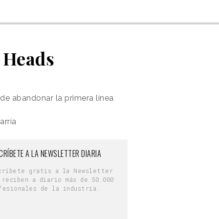
g Heads
de abandonar la primera línea
rría
CRÍBETE A LA NEWSLETTER DIARIA
críbete gratis a la Newsletter
 reciben a diario más de 50.000
fesionales de la industria.