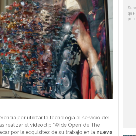
Sus
que
pro
rencia por utilizar la tecnología al servicio del
ras realizar el videoclip
‘Wide Open’ de The
acar por la exquisitez de su trabajo en la
nueva