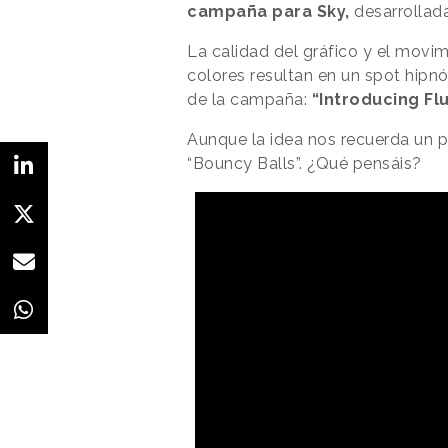
campaña para Sky,
desarrollad
La calidad del gráfico y el movi
colores resultan en un spot hipnó
de la campaña:
“Introducing Fl
Aunque la idea nos recuerda un p
“Bouncy Balls”. ¿Qué pensáis?