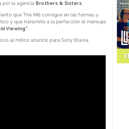
a por la agencia
Brothers & Sisters
.
miento que The Mill consigue en las formas y
tico y que transmite a la perfección el mensaje
uid Viewing”
.
oco al mítico anuncio para Sony Bravia,
V