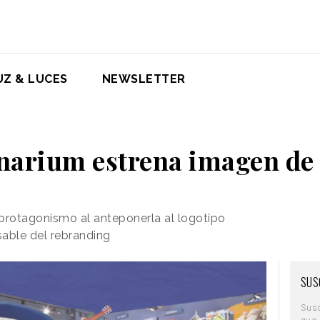
UZ & LUCES
NEWSLETTER
narium estrena imagen de
protagonismo al anteponerla al logotipo
able del rebranding
SUS
Sus
que