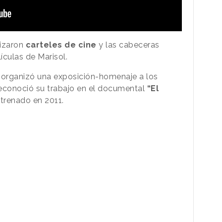
izaron
carteles de cine
y las cabeceras
ículas de Marisol.
organizó una exposición-homenaje a los
reconoció su trabajo en el documental
“El
strenado en 2011.