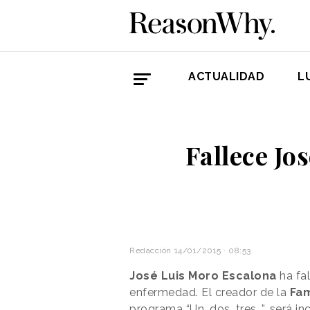
ACTUALIDAD
L
Fallece Jo
Redacción
14/01/2015 · 08:53
José Luis Moro Escalona
ha fal
enfermedad. El creador de la
Fam
programa “Un, dos, tres…”, será in