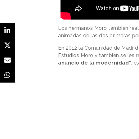
Los hermanos Moro también real
animadas de las dos primeras pel
En 2012 la Comunidad de Madrid 
Estudios Moro y también se les 
anuncio de la modernidad”
, e