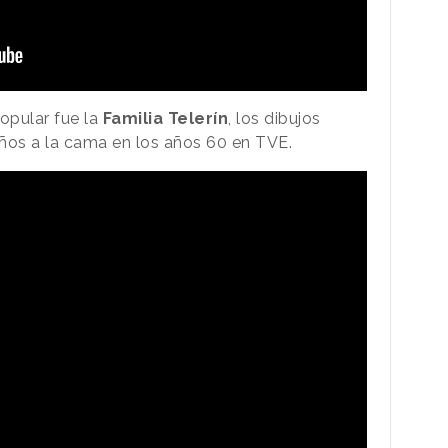
opular fue la
Familia Telerín
, los dibujos
os a la cama en los años 60 en TVE.