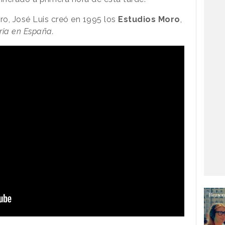
o, José Luis creó en 1995 los
Estudios Moro
,
ria en España.