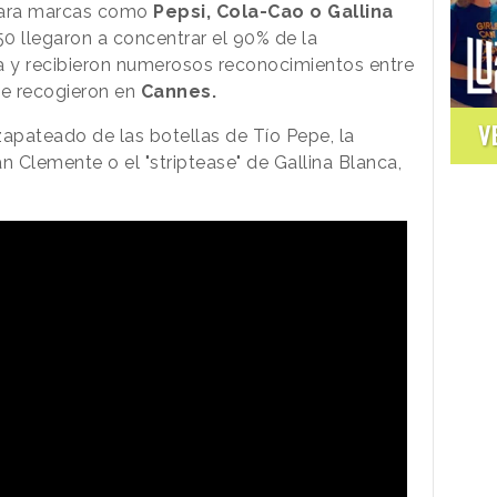
para marcas como
Pepsi, Cola-Cao o Gallina
 50 llegaron a concentrar el 90% de la
a y recibieron numerosos reconocimientos entre
ue recogieron en
Cannes.
V
 zapateado de las botellas de Tío Pepe, la
n Clemente o el "striptease" de Gallina Blanca,