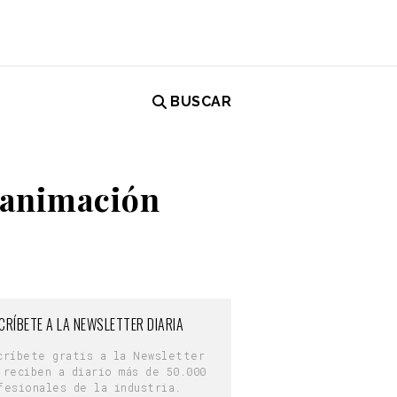
BUSCAR
a animación
CRÍBETE A LA NEWSLETTER DIARIA
críbete gratis a la Newsletter
 reciben a diario más de 50.000
fesionales de la industria.