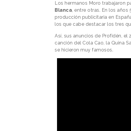
Los hermanos Moro trabajaron 
Blanca
, entre otras. En los años
producción publicitaria en Españ
los que cabe destacar los tres q
Así, sus anuncios de Profidén, el
canción del Cola Cao, la Quina Sa
se hicieron muy famosos.