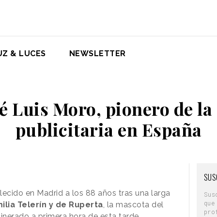
UZ & LUCES
NEWSLETTER
sé Luis Moro, pionero de l
publicitaria en España
SUS
lecido en Madrid a los 88 años tras una larga
Sus
que
ilia Telerín y de Ruperta
, la mascota del
pro
cinerado a primera hora de esta tarde.