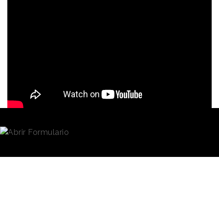
Soledad_desde Argentina
25/04/2019 · 17:23
La consultora de Customer Experience
Findasense
ha sido la encargada de desarrollar
#NoMoreExcuses
, la campaña global de
Lenovo
con la que apunta a conquistar el
sector
educativo
.
En Latinoamérica desde