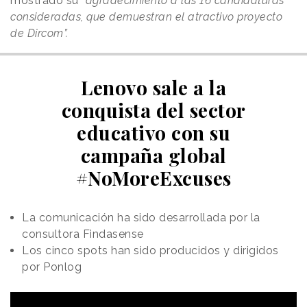
mostrado su
“agradecimiento a las 16 candidaturas
consideradas, que demuestran el atractivo proyecto
de Dircom”.
Lenovo sale a la
conquista del sector
educativo con su
campaña global
#NoMoreExcuses
La comunicación ha sido desarrollada por la
consultora Findasense
Los cinco spots han sido producidos y dirigidos
por Ponlog