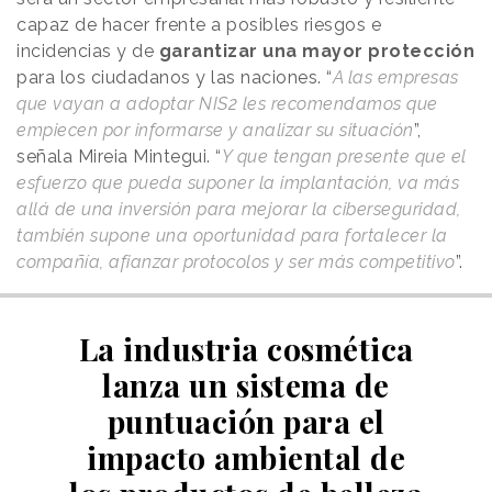
capaz de hacer frente a posibles riesgos e
incidencias y de
garantizar una mayor protección
para los ciudadanos y las naciones. “
A las empresas
que vayan a adoptar NIS2 les recomendamos que
empiecen por informarse y analizar su situación
”,
señala Mireia Mintegui. “
Y que tengan presente que el
esfuerzo que pueda suponer la implantación, va más
allá de una inversión para mejorar la ciberseguridad,
también supone una oportunidad para fortalecer la
compañía, afianzar protocolos y ser más competitivo
”.
La industria cosmética
lanza un sistema de
puntuación para el
impacto ambiental de