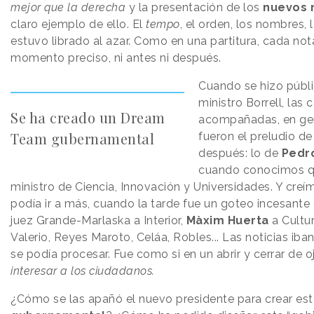
mejor que la derecha
y la presentación de los
nuevos m
claro ejemplo de ello. El
tempo
, el orden, los nombres, 
estuvo librado al azar. Como en una partitura, cada not
momento preciso, ni antes ni después.
Cuando se hizo públi
ministro Borrell, las
Se ha creado un Dream
acompañadas, en gen
Team gubernamental
fueron el preludio de
después: lo de
Pedr
cuando conocimos qu
ministro de Ciencia, Innovación y Universidades. Y creí
podía ir a más, cuando la tarde fue un goteo incesant
juez Grande-Marlaska a Interior,
Màxim Huerta
a Cultu
Valerio, Reyes Maroto, Celáa, Robles... Las noticias ib
se podía procesar. Fue como si en un abrir y cerrar de o
interesar a los ciudadanos.
¿Cómo se las apañó el nuevo presidente para crear es