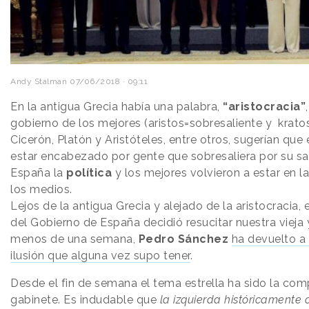
Andy Stalman
07/06/2018 · 09:11
En la antigua Grecia había una palabra,
“aristocracia”
gobierno de los mejores (aristos=sobresaliente y krato
Cicerón, Platón y Aristóteles, entre otros, sugerían que
estar encabezado por gente que sobresaliera por su sa
España la
política
y los mejores volvieron a estar en 
los medios.
Lejos de la antigua Grecia y alejado de la aristocracia,
del Gobierno de España decidió resucitar nuestra vieja y
menos de una semana,
Pedro Sánchez
ha devuelto a l
ilusión que alguna vez supo tener
.
Desde el fin de semana el tema estrella ha sido la co
gabinete. Es indudable que
la izquierda históricamente