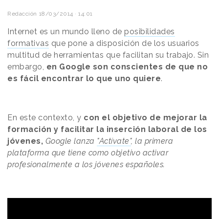
Redacción
18/03/2014 · 14:01
Internet es un mundo lleno de
posibilidades
formativas
que pone a disposición de los usuarios
multitud de herramientas que facilitan su trabajo. Sin
embargo,
en Google son conscientes de que no
es fácil encontrar lo que uno quiere
.
En este contexto, y
con el objetivo de mejorar la
formación y facilitar la inserción laboral de los
jóvenes,
Google lanza
"Actívate"
, la primera
plataforma que tiene como objetivo activar
profesionalmente a los jóvenes españoles.