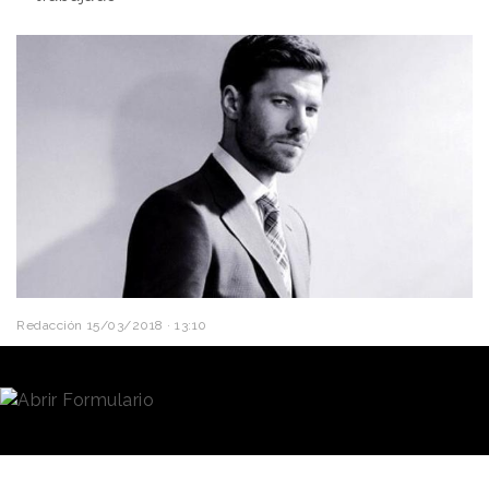
Redacción
15/03/2018 · 13:10
El
futbolista
Xabi Alonso
podría ir a la cárcel como
consecuencia de sus acuerdos publicitarios. La
abogacía del Estado, que representa a la Agencia
Tributaria, ha pedido
ocho años de cárcel
para el
deportista.