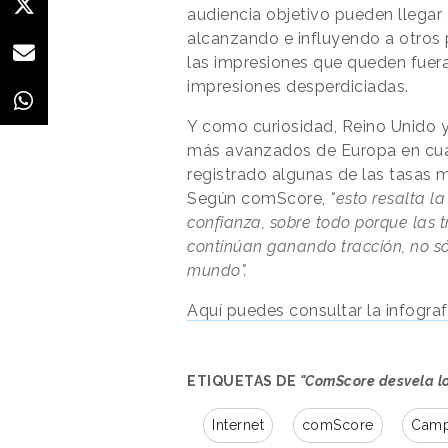
audiencia objetivo pueden llegar 
alcanzando e influyendo a otros 
las impresiones que queden fuera
impresiones desperdiciadas.
Y como curiosidad, Reino Unido y
más avanzados de Europa en cua
registrado algunas de las tasas m
Según comScore,
"esto resalta l
confianza, sobre todo porque las 
continúan ganando tracción, no só
mundo".
Aquí puedes consultar la infogra
ETIQUETAS DE
"ComScore desvela lo
Internet
comScore
Camp