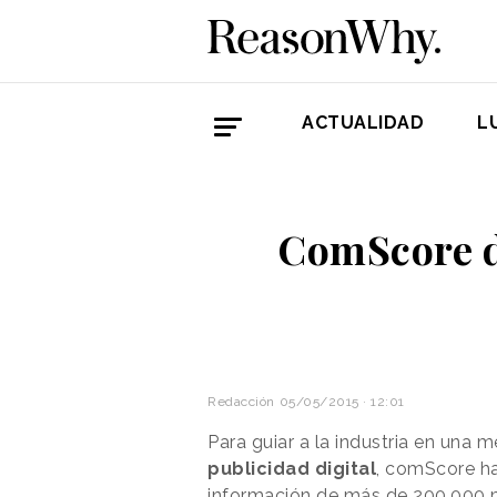
ACTUALIDAD
L
ComScore de
Redacción
05/05/2015 · 12:01
Para guiar a la industria en una 
publicidad digital
, comScore ha
información de más de 200.000 m