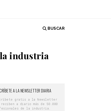
BUSCAR
la industria
CRÍBETE A LA NEWSLETTER DIARIA
críbete gratis a la Newsletter
 reciben a diario más de 50.000
fesionales de la industria.