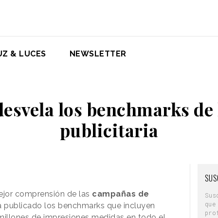
UZ & LUCES
NEWSLETTER
svela los benchmarks de 
publicitaria
SUS
mejor comprensión de las
campañas de
Sus
que
 publicado los benchmarks que incluyen
pro
illones de impresiones medidas en todo el