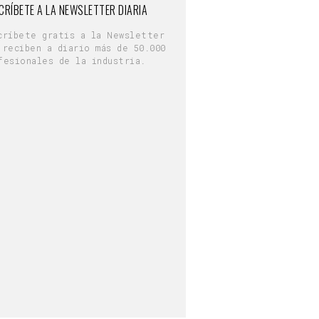
CRÍBETE A LA NEWSLETTER DIARIA
críbete gratis a la Newsletter
 reciben a diario más de 50.000
fesionales de la industria.