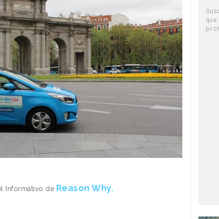
Sus
que
pro
Reason Why.
el Informativo de