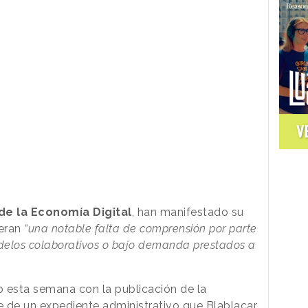
V
de la Economía Digital
, han manifestado su
deran
“una notable falta de comprensión por parte
odelos colaborativos o bajo demanda prestados a
o esta semana con la publicación de la
e de un expediente administrativo que
Blablacar