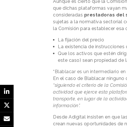
Aunque es cierto que la Comisión
que dichas plataformas vayan má
consideradas
prestadoras del 
sujetas a la normativa sectorial c
la Comisión para establecer esa c
La fijación del precio
La existencia de instrucciones o
Que los activos que estén dirigi
este caso) sean propiedad de l
“Blablacar es un intermediario en
En el caso de Blablacar ninguno d
“siguiendo el criterio de la Comis
actividad que ejerce esta platafo
transporte, en lugar de la activid
información”.
Desde Adigital insisten en que l
crean nuevas oportunidades de ne