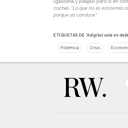
(gasolina y peajes) pero sí en co
coche).
"Lo que no es economía c
porque ya conduce".
ETIQUETAS DE
"Adigital sale en de
Polémica
Crisis
Economí