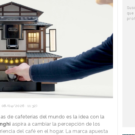
Sus
que
pro
 08/04/2026 · 11:32)
s de cafeterías del mundo es la idea con la
nghi
aspira a cambiar la percepción de los
iencia del café en el hogar. La marca apuesta