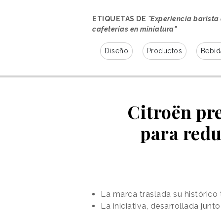
ETIQUETAS DE
"Experiencia barista
cafeterías en miniatura"
Diseño
Productos
Bebid
Citroën pre
para redu
La marca traslada su histórico 
Cada maqueta ha sido elaborada 
La iniciativa, desarrollada jun
maquetistas y miniaturistas del e