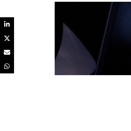
tradicionales de modelismo.
distintas
máquinas de café
de D
Rivelia, Magnifica Evo Next, Elet
una experiencia de barista compl
demostrar que la experiencia cafe
no se limita a dichos establecim
precisión y facilidad.
Tal y como se observa en el víd
marca, cada pieza ha sido trabaj
reflejar la atmósfera y la identid
arquitectónicas hasta acabados 
artesanía
a la ingeniería de pr
Redacción
06/04/2026 · 10:22
Citroën
ha presentado
“Calm Dif