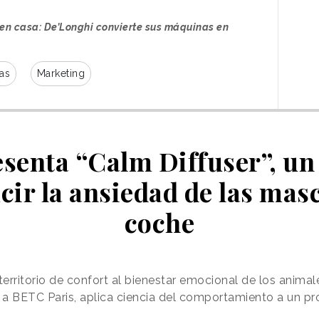
 en casa: De’Longhi convierte sus máquinas en
as
Marketing
senta “Calm Diffuser”, un
cir la ansiedad de las masc
coche
territorio de confort al bienestar emocional de los animal
de forma artesana por los diseñadores,
to a BETC Paris, aplica ciencia del comportamiento a un p
studio de Weisse en Berlín, utilizando
técnicas