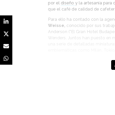
por el
diseño
y la artesanía para 
que el café de calidad de cafeter
Para ello ha contado con la agen
Weisse,
conocido por sus trabaj
Anderson ("El Gran Hotel Budapes
Wenders. Juntos han puesto en 
una serie de detalladas miniatura
emblemáticas como Milán, Tokio, 