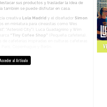
destacar sus productos y trasladar la idea de
ía también se puede disfrutar en casa.
cia creativa
Lola Madrid
y el diseñador
Simon
os en miniatura para cineastas como Wes
t", “Asteroid City”), Luca Guadagnino y Wim
marca
“Tiny Cofee Shop”
(Pequeña cafetería),
s de cafeterías inspiradas en culturas cafeteras
V
París, Copenhague y Berlín.
Acceder al Artículo