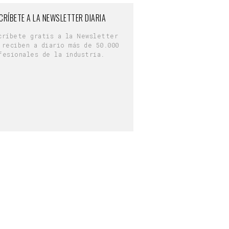
CRÍBETE A LA NEWSLETTER DIARIA
críbete gratis a la Newsletter
 reciben a diario más de 50.000
fesionales de la industria.