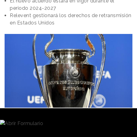
El nuevo acuerdo estará en vigor durante el
periodo 2024-2027
Relevent gestionará los derechos de retransmisión
en Estados Unidos
Redacción
08/02/2022 · 11:05
La
UEFA
, a través de su comité ejecutivo, ha
adjudicado a la empresa suiza
Team Marketing
la