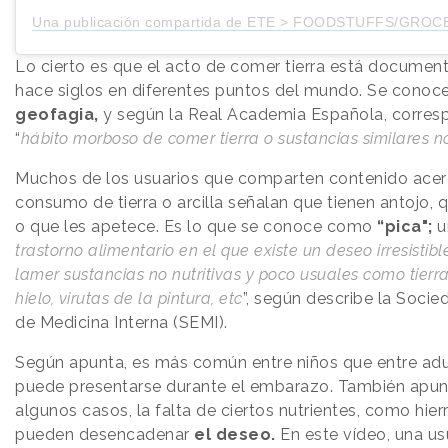
Una publicación compartida de ETE > FOODSTUFFS/GROCERIES/EDIBLE CLAY/PEPPER STORE IN LAGOS
Lo cierto es que el acto de comer tierra está documen
hace siglos en diferentes puntos del mundo. Se cono
geofagia,
y según la Real Academia Española, corres
“
hábito morboso de comer tierra o sustancias similares no
Muchos de los usuarios que comparten contenido acer
consumo de tierra o arcilla señalan que tienen antojo, 
o que les apetece. Es lo que se conoce como
“pica";
u
trastorno alimentario en el que existe un deseo irresistib
lamer sustancias no nutritivas y poco usuales como tierra,
hielo, virutas de la pintura, etc
”, según describe la Soci
de Medicina Interna (SEMI).
Según apunta, es más común entre niños que entre adu
puede presentarse durante el embarazo. También apun
algunos casos, la falta de ciertos nutrientes, como hierr
pueden desencadenar
el deseo.
En este vídeo, una us