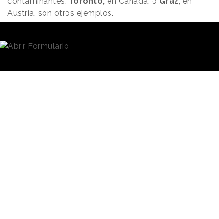
contaminantes.
Toronto,
en Canadá, o
Graz
, en
Austria, son otros ejemplos.
Antes que La Haya,
Edimburgo
acordó en mayo la
prohibición de publicidad de empresas de
combustibles fósiles, aerolíneas, aeropuertos,
automóviles propulsados ​​por combustibles fósiles,
cruceros y armas en los espacios publicitarios
propiedad del ayuntamiento.
En nuestro país, en 2022 la agrupación Mas País-
Verdes Equo propuso vetar la publicidad de coches
de combustión a partir de 2025 y los patrocinios de
sus marcas a eventos a partir de 2027. Sin embargo,
la propuesta fue rechazada en el Congreso de los
Diputados.