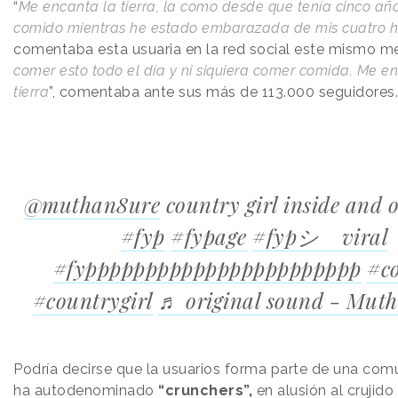
“
Me encanta la tierra, la como desde que tenía cinco año
comido mientras he estado embarazada de mis cuatro h
comentaba esta usuaria en la red social este mismo me
comer esto todo el día y ni siquiera comer comida. Me e
tierra
”, comentaba ante sus más de 113.000 seguidores
@muthan8ure
country girl inside and 
#fyp
#fypage
#fypシ゚viral
#fyppppppppppppppppppppppp
#c
#countrygirl
♬ original sound - Mut
Podría decirse que la usuarios forma parte de una com
ha autodenominado
“crunchers”,
en alusión al crujido