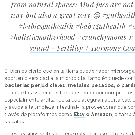
from natural spaces! Mud pies are not
way but also a great way 😜
#guthealt
#babiesguthealth
#babyguthealth
#e
#holisticmotherhood
#crunchymoms
♬
sound - Fertility + Hormone Co
Si bien es cierto que en la tierra puede haber microor
aporten diversidad a la microbiota, también puede con
bacterias perjudiciales, metales pesados, o pará
ello que los usuarios están apostando por comprar los
especialmente arcilla -de la que aseguran aporta calc
y ayuda a la limpieza intestinal-, a proveedores que c
través de plataformas como
Etsy
o Amazon
, o tambi
sociales.
En estos sitios web se ofrece polvo terroso o trozos de 