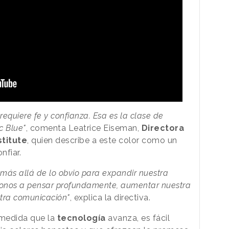
equiere fe y confianza. Esa es la clase de
c Blue"
, comenta Leatrice Eiseman,
Directora
stitute
, quien describe a este color como un
nfiar.
r más allá de lo obvio para expandir nuestra
donos a pensar profundamente, aumentar nuestra
estra comunicación"
, explica la directiva.
 medida que la
tecnología
avanza, es fácil