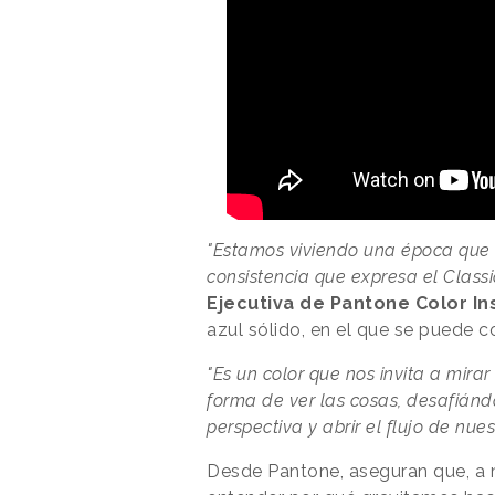
"Estamos viviendo una época que r
consistencia que expresa el Classi
Ejecutiva de Pantone Color In
azul sólido, en el que se puede co
"Es un color que nos invita a mira
forma de ver las cosas, desafián
perspectiva y abrir el flujo de nu
Desde Pantone, aseguran que, a