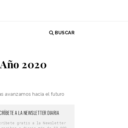
BUSCAR
l Año 2020
ras avanzamos hacia el futuro
CRÍBETE A LA NEWSLETTER DIARIA
críbete gratis a la Newsletter
 reciben a diario más de 50.000