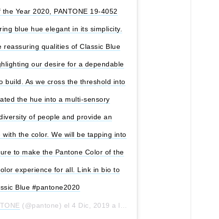
of the Year 2020, PANTONE 19-4052
ing blue hue elegant in its simplicity.
e reassuring qualities of Classic Blue
ghlighting our desire for a dependable
 build. As we cross the threshold into
ated the hue into a multi-sensory
diversity of people and provide an
with the color. We will be tapping into
xture to make the Pantone Color of the
lor experience for all. Link in bio to
assic Blue #pantone2020
NTONE
(@pantone) el
4 Dic, 2019 a las 4:28 PST