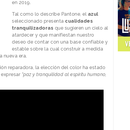
en 2019.
Tal como lo describe Pantone, el
azul
seleccionado presenta
cualidades
tranquilizadoras
que sugieren un cielo al
atardecer y que manifiestan nuestro
deseo de contar con una base confiable y
V
estable sobre la cual construir a medida
a nueva era.
ón reparadora, la elección del color ha estado
 expresar
"paz y tranquilidad al espíritu humano,