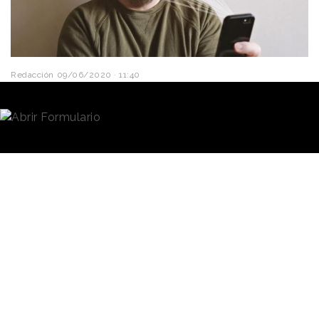
Redacción
09/06/2020 · 11:40
IBM ya no ofrecerá software de análisis o
reconocimiento facial
, ni continuará desarrollando
o investigando acerca de esta
tecnología
. La noticia
la ha dado el mismo CEO de la compañía,
Arvind
Krishna
, en una carta publicada en el blog de IBM y
dirigida al Congreso de Estados Unidos.
"IBM se opone firmemente y
no tolerará el uso de ninguna
"Es el momento
tecnología, incluida la
de iniciar un
ofrecida por otros
proveedores, para la
debate nacional
vigilancia masiva, el perfil
sobre cómo
racial, las violaciones de los