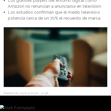
Los grandes players del entorno digital como
Amazon no renuncian a anunciarse en televisión
Los estudios confirman que el medio televisivo
potencia cerca de un 70% el recuerdo de marca
Redacción
03/03/2020 · 11:56
¿Qué tienen en común marcas como Booking,
Trivago, Rastreator, Meetic, Voyage Privé, Fotocasa o