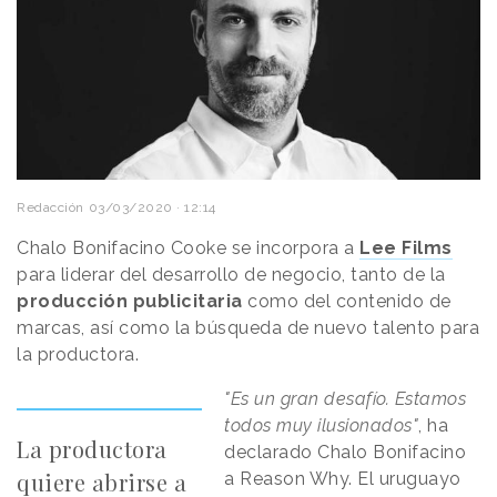
Redacción
03/03/2020 · 12:14
Chalo Bonifacino Cooke se incorpora a
Lee Films
para liderar del desarrollo de negocio, tanto de la
producción publicitaria
como del contenido de
marcas, así como la búsqueda de nuevo talento para
la productora.
"Es un gran desafío. Estamos
todos muy ilusionados"
, ha
La productora
declarado Chalo Bonifacino
quiere abrirse a
a Reason Why. El uruguayo