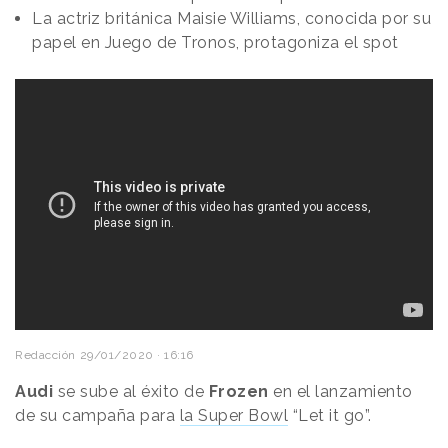
La actriz británica Maisie Williams, conocida por su
papel en Juego de Tronos, protagoniza el spot
Redacción
29/01/2020 · 16:16
Audi
se sube al éxito de
Frozen
en el lanzamiento
de su campaña para
la Super Bowl
“Let it go”.