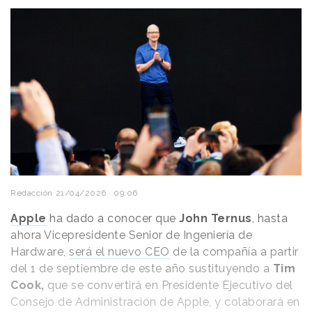
Redacción
21/04/2026 · 09:06
Apple
ha dado a conocer que
John Ternus
, hasta
ahora Vicepresidente Senior de Ingeniería de
Hardware,
será el nuevo CEO
de la compañía a partir
del 1 de septiembre de este año sustituyendo a
Tim
Cook,
que se convertirá en Presidente Ejecutivo del
Consejo de Administración de Apple, y colaborará en