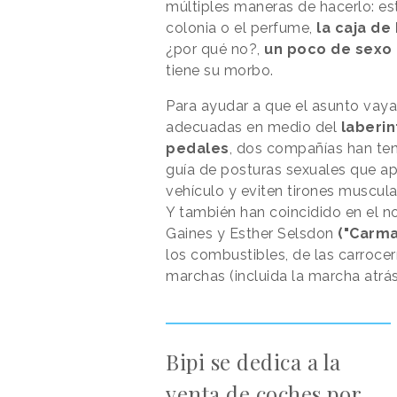
múltiples maneras de hacerlo: est
colonia o el perfume,
la caja d
¿por qué no?,
un poco de sexo 
tiene su morbo.
Para ayudar a que el asunto vaya
adecuadas en medio del
laberin
pedales
, dos compañías han ten
guía de posturas sexuales que ap
vehículo y eviten tirones muscul
Y también han coincidido en el n
Gaines y Esther Selsdon
("Carma
los combustibles, de las carrocer
marchas (incluida la marcha atrá
Bipi se dedica a la
venta de coches por