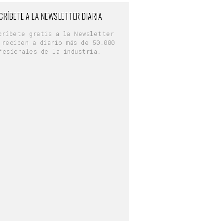
CRÍBETE A LA NEWSLETTER DIARIA
críbete gratis a la Newsletter
 reciben a diario más de 50.000
fesionales de la industria.