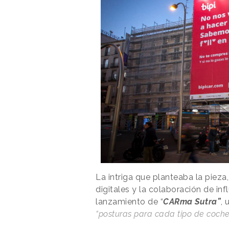
La intriga que planteaba la pie
digitales y la colaboración de inf
lanzamiento de “
CARma Sutra”
, 
“posturas para cada tipo de coch