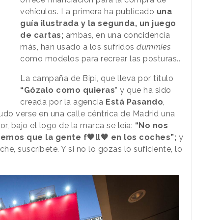
vehículos. La primera ha publicado
una
guía ilustrada y la segunda, un juego
de cartas;
ambas, en una concidencia
más, han usado a los sufridos
dummies
como modelos para recrear las posturas..
La campaña de Bipi, que lleva por título
“Gózalo como quieras
” y que ha sido
creada por la agencia
Está Pasando
,
pudo verse en una calle céntrica de Madrid una
r, bajo el logo de la marca se leía:
“No nos
emos que la gente f🖤ll🖤 en los coches”;
y
e, suscríbete. Y si no lo gozas lo suficiente, lo