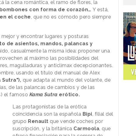
á la cena romántica, el ramo de flores, la
e bombones con forma de corazón…
Y está,
en el coche
, que no es cómodo pero siempre
 mejor y encontrar lugares y posturas
to de asientos, mandos, palancas y
ido, casualmente la misma idea: proponer una
rovechen al máximo las posibilidades del
ares, magulladuras y anticlímax decepcionantes.
V
ombre, usando el título del manual de Alex
 Sutra")
,
que adapta al mundo del volante, de
ías, de las palancas de cambios y de las
s) el famoso
Kama Sutra
erótico.
Las protagonistas de la erótica
coincidencia son la española
Bipi
, filial del
grupo
Renault
que vende coches por
suscripción, y la británica
Carmoola
, que
ofrece financiación para la compra de