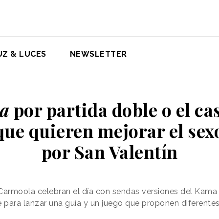
UZ & LUCES
NEWSLETTER
a
por partida doble o el ca
ue quieren mejorar el sexo
por San Valentín
a Carmoola celebran el día con sendas versiones del Kama
 para lanzar una guía y un juego que proponen diferente