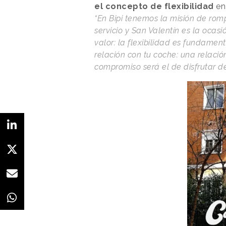
el concepto de flexibilidad
en
“En Bipi tenemos la misión de rom
servicio y San Valentín es la ocas
valor: la flexibilidad es fundamen
relación con tu coche: una relació
compromiso será el de disfrutar de 