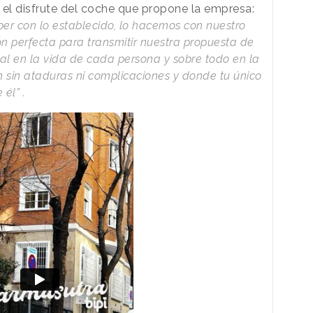
 el disfrute del coche que propone la empresa:
per con lo establecido, lo hacemos con nuestro
ión perfecta para transmitir nuestra propuesta de
tal en la vida de cada persona y sobre todo en la
n sin ataduras ni complicaciones y donde tu único
él” .