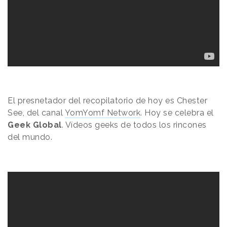
El presnetador del recopilatorio de hoy es Chester
See, del canal
YomYomf Network
. Hoy se celebra el
Geek Global
. Vídeos geeks de todos los rincones
del mundo.