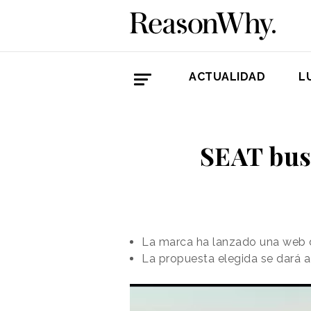
ACTUALIDAD
L
SEAT bus
La marca ha lanzado una web 
La propuesta elegida se dará 