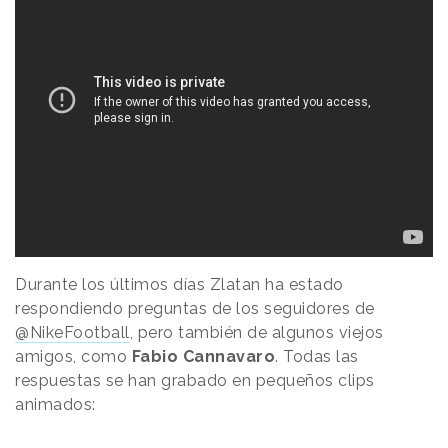
Durante los últimos días Zlatan ha estado
respondiendo preguntas de los seguidores de
@NikeFootball
, pero también de algunos viejos
amigos, como
Fabio Cannavaro
. Todas las
respuestas se han grabado en pequeños clips
animados: