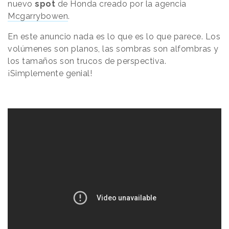
nuevo
spot
de Honda creado por la agencia
Mcgarrybowen
.
En este anuncio nada es lo que es lo que parece. Los
volúmenes son planos, las sombras son alfombras y
los tamaños son trucos de perspectiva.
¡Simplemente genial!