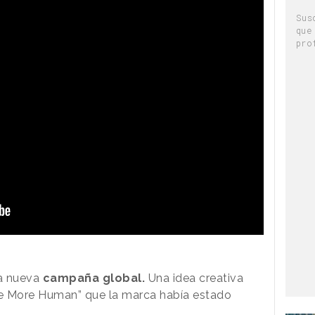
Sus
que
pro
na nueva
campaña global.
Una idea creativa
“Be More Human” que la marca había estado