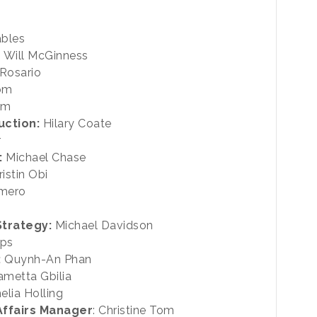
ables
: Will McGinness
Rosario
rom
om
uction:
Hilary Coate
r
:
Michael Chase
istin Obi
mero
Strategy:
Michael Davidson
ips
:
Quynh-An Phan
metta Gbilia
lia Holling
Affairs Manager
: Christine Tom