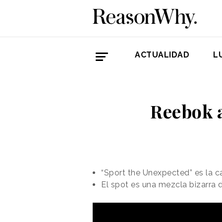
ACTUALIDAD
L
Reebok a
“Sport the Unexpected” es la 
El spot es una mezcla bizarra d