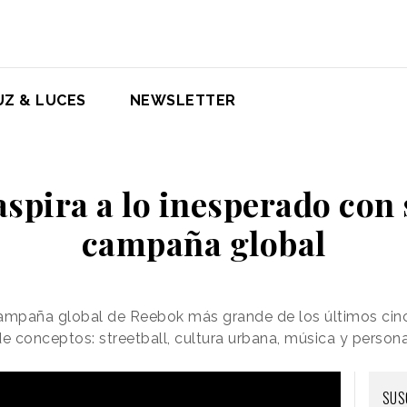
UZ & LUCES
NEWSLETTER
spira a lo inesperado con
campaña global
campaña global de Reebok más grande de los últimos cin
e conceptos: streetball, cultura urbana, música y persona
SUS