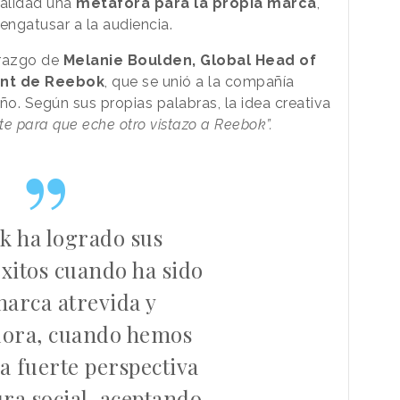
ealidad una
metáfora para la propia marca
,
engatusar a la audiencia.
erazgo de
Melanie Boulden, Global Head of
nt de Reebok
, que se unió a la compañía
o. Según sus propias palabras, la idea creativa
te para que eche otro vistazo a Reebok”.
k ha logrado sus
xitos cuando ha sido
arca atrevida y
ora, cuando hemos
a fuerte perspectiva
ura social, aceptando