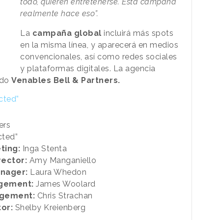
todo, quieren entretenerse. Esta campaña
realmente hace eso”.
La
campaña global
incluirá más spots
en la misma línea, y aparecerá en medios
convencionales, así como redes sociales
y plataformas digitales. La agencia
ido
Venables Bell & Partners.
cted”
ers
cted”
ting:
Inga Stenta
rector:
Amy Manganiello
anager:
Laura Whedon
agement:
James Woolard
agement:
Chris Strachan
or:
Shelby Kreienberg