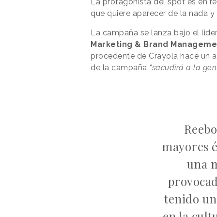
La protagonista del spot es en r
que quiere aparecer de la nada y 
La campaña se lanza bajo el lid
Marketing & Brand Manageme
procedente de Crayola hace un añ
de la campaña
“sacudirá a la gen
Reebo
mayores é
una m
provocad
tenido un
en la cult