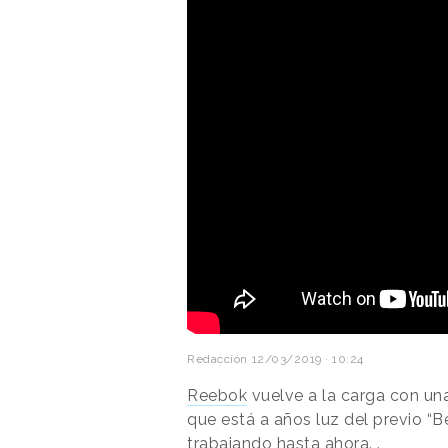
Redacción
12/03/2019 · 10:24
Reebok
vuelve a la carga con u
que está a años luz del previo 
trabajando hasta ahora. .