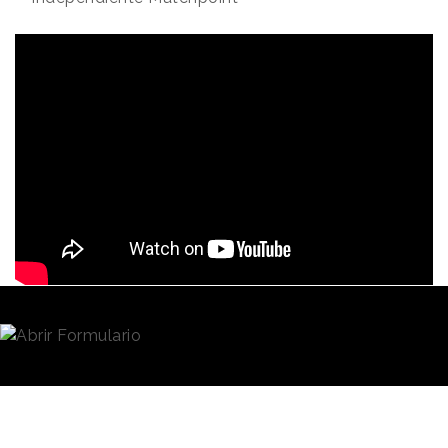
Redacción
16/06/2020 · 09:02
España es el segundo país del mundo con la mayor
esperanza de vida
, tan solo por detrás de Suiza.
Sin embargo, para más del 7% de las personas, esos
últimos años de terminan por convertirse en un
sufrimiento a causa de los
malos tratos y abusos