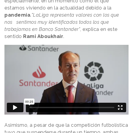
especialmente, en un momento como el que
estamos viviendo en la actualidad debido a la
pandemia
.
"LaLiga representa valores con los que
nos sentimos muy identificados todos los que
trabajamos en Banco Santander"
, explica en este
sentido
Rami Aboukhair
.
Asimismo, a pesar de que la competición futbolística
tuvo que suspenderse durante un tiempo, ambas