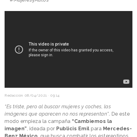
Redacción
08/04/2021 · 09:14
“Es triste, pero al buscar mujeres y coches, las
imágenes que aparecen no nos representan”
. De este
modo empieza la campaña
“Cambiemos la
imagen”
, ideada por
Publicis Emil
para
Mercedes-
Benz México
, que busca combatir los estereotipos