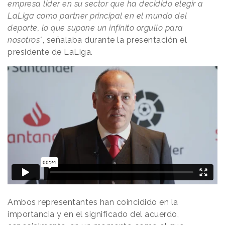
empresa líder en su sector que ha decidido elegir a
LaLiga como partner principal en el mundo del
deporte, lo que supone un infinito orgullo para
nosotros"
, señalaba durante la presentación el
presidente de LaLiga.
Ambos representantes han coincidido en la
importancia y en el significado del acuerdo,