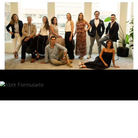
Redacción
24/11/2025 · 07:51
Cuando se pregunta acerca del papel o del peso del
marketing
en las organizaciones, la respuesta
habitual suele señalar que se trata de una disciplina
transversal. Ese lugar común, en la mayoría de
ocasiones, se queda en el concepto y no termina de
convertirse en una realidad al toparse con barreras