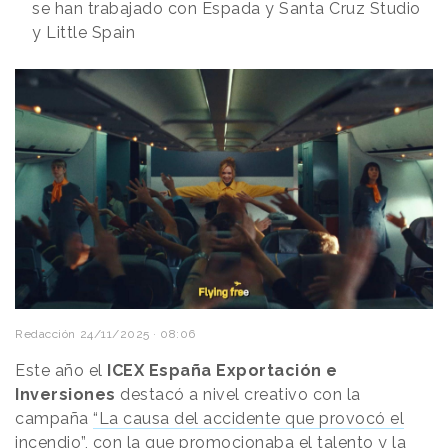
se han trabajado con Espada y Santa Cruz Studio
y Little Spain
Redacción
24/11/2025 · 08:06
Este año el
ICEX España Exportación e
Inversiones
destacó a nivel creativo con la
campaña
“La causa del accidente que provocó el
incendio”,
con la que promocionaba el talento y la