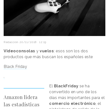
Redacción
20/11/2018 · 12:19
Videoconsolas
y
vuelos
: esos son los dos
productos que más buscan los españoles este
Black Friday
.
El
BlackFriday
se ha
convertido en uno de los
Amazon lidera
días más importantes para el
las estadísticas
comercio electrónico
, el